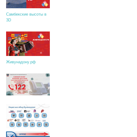
Самбекские высоты в
3D
Живунадону.рф