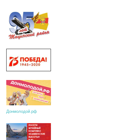
Донмолодой.рф