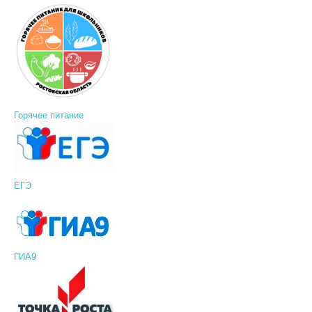
Горячее питание
ЕГЭ
ГИА9