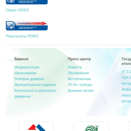
Опрос НОКО
Результаты НОКО
Важное
Пресс-центр
Госу
итог
Модернизация
Новости
ЕГЭ 
образования
Объявления
ГИА-
Телефон доверия
Фотоальбомы
Инте
Муниципальное задание
70 лет победы
Инфо
Безопасность дорожного
Дневник лагеря
обра
движения
ресу