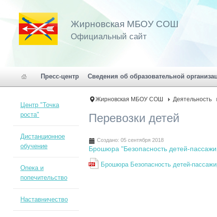
Жирновская МБОУ СОШ
Официальный сайт
Пресс-центр
Сведения об образовательной организа
Жирновская МБОУ СОШ
Деятельность
Центр "Точка
роста"
Перевозки детей
Дистанционное
Создано: 05 сентября 2018
обучение
Брошюра "Безопасность детей-пассажир
Брошюра Безопасность детей-пассажир
Опека и
попечительство
Наставничество