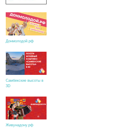
Донмолодой.рф
Самбекские высоты в
3D
Живунадону.рф