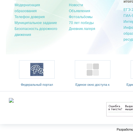
итог
Модернизация
Новости
ЕГЭ 
образования
Объявления
ГИА-
Телефон доверия
Фотоальбомы
Инте
Муниципальное задание
70 лет победы
Инфо
Безопасность дорожного
Дневник лагеря
обра
движения
ресу
Федеральный портал
Единое окно доступа к
Еди
 и
«Российское образование»
образовательным ресурсам
обр
Разработк