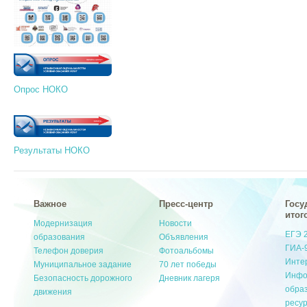
Опрос НОКО
Результаты НОКО
Важное
Пресс-центр
Госу
итог
Модернизация
Новости
ЕГЭ 
образования
Объявления
ГИА-
Телефон доверия
Фотоальбомы
Инте
Муниципальное задание
70 лет победы
Инфо
Безопасность дорожного
Дневник лагеря
обра
движения
ресу