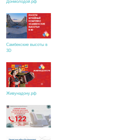
Донмолодой.рф
Самбекские высоты в
3D
Живунадону.рф