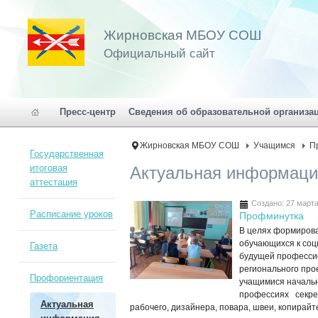
Жирновская МБОУ СОШ
Официальный сайт
Пресс-центр
Сведения об образовательной организа
Жирновская МБОУ СОШ
Учащимся
П
Государственная
итоговая
Актуальная информац
аттестация
Создано: 27 март
Расписание уроков
Профминутка
В целях формирова
обучающихся к соц
Газета
будущей професси
регионального пр
Профориентация
учащимися началь
профессиях секре
Актуальная
рабочего, дизайнера, повара, швеи, копирайт