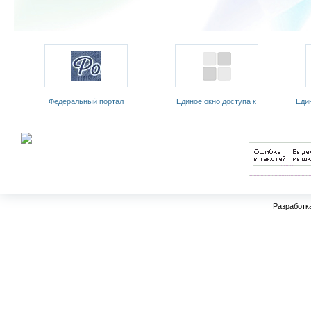
Федеральный портал
Единое окно доступа к
Еди
 и
«Российское образование»
образовательным ресурсам
обр
Разработк