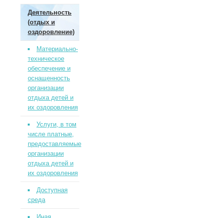
Деятельность
(отдых и
оздоровление)
Материально-
техническое
обеспечение и
оснащенность
организации
отдыха детей и
их оздоровления
Услуги, в том
числе платные,
предоставляемые
организации
отдыха детей и
их оздоровления
Доступная
среда
Иная