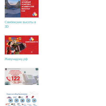
Самбекские высоты в
3D
Живунадону.рф