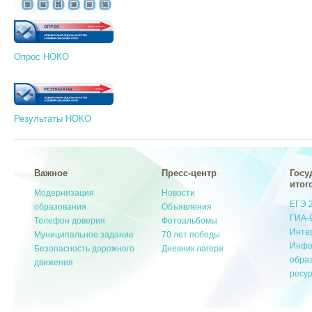
Опрос НОКО
Результаты НОКО
Важное
Пресс-центр
Госу
итог
Модернизация
Новости
ЕГЭ 
образования
Объявления
ГИА-
Телефон доверия
Фотоальбомы
Инте
Муниципальное задание
70 лет победы
Инфо
Безопасность дорожного
Дневник лагеря
обра
движения
ресу