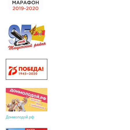
Донмолодой.рф