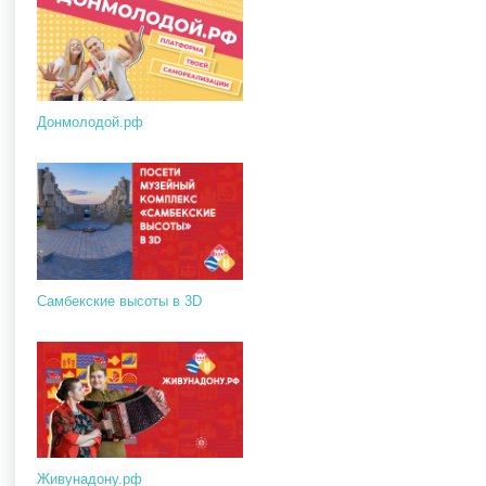
Донмолодой.рф
Самбекские высоты в 3D
Живунадону.рф