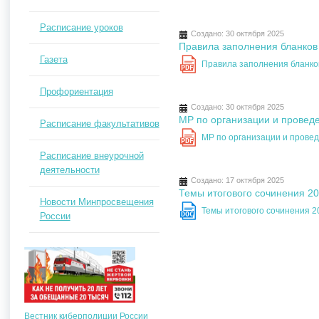
Расписание уроков
Создано: 30 октября 2025
Правила заполнения бланков
Газета
Правила заполнения бланко
PDF
Профориентация
Создано: 30 октября 2025
МР по организации и провед
Расписание факультативов
МР по организации и прове
PDF
Расписание внеурочной
деятельности
Создано: 17 октября 2025
Темы итогового сочинения 2
Новости Минпросвещения
Темы итогового сочинения 
DOC
России
Вестник киберполиции России