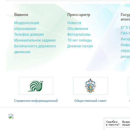
Важное
Пресс-центр
Госу
итог
Модернизация
Новости
ЕГЭ 
образования
Объявления
ГИА-
Телефон доверия
Фотоальбомы
Инте
Муниципальное задание
70 лет победы
Инфо
Безопасность дорожного
Дневник лагеря
обра
движения
ресу
Cправочно-информационный
Общественный совет
портал «Русский язык»
Министерства образования и
«Ро
оды
науки РФ