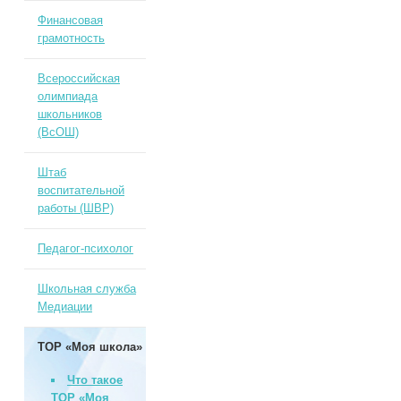
Финансовая
грамотность
Всероссийская
олимпиада
школьников
(ВсОШ)
Штаб
воспитательной
работы (ШВР)
Педагог-психолог
Школьная служба
Медиации
ТОР «Моя школа»
Что такое
ТОР «Моя