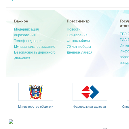
Важное
Пресс-центр
Госу
итог
Модернизация
Новости
ЕГЭ 
образования
Объявления
ГИА-
Телефон доверия
Фотоальбомы
Инте
Муниципальное задание
70 лет победы
Инфо
Безопасность дорожного
Дневник лагеря
обра
движения
ресу
Министерство общего и
Федеральная целевая
Cпр
профессионального
программа развития
п
образования РО
образования на 2011-2015 годы