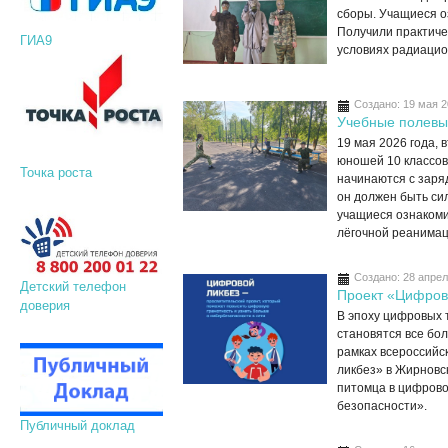
сборы. Учащиеся о
Получили практиче
ГИА9
условиях радиацио
Создано: 19 мая 
Учебные полевы
19 мая 2026 года, 
юношей 10 классов
Точка роста
начинаются с заряд
он должен быть си
учащиеся ознакоми
лёгочной реанимац
Создано: 28 апре
Детский телефон
Проект «Цифров
доверия
В эпоху цифровых 
становятся все бол
рамках всероссийс
ликбез» в Жирновс
питомца в цифров
безопасности».
Публичный доклад