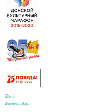
Донмолодой.рф