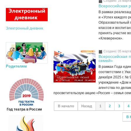
Создано: 16 март
Всероссийская 
В рамках реализа
и «Успех каждого 
Образовательный 
классов и воспита
Электронный дневник
принять участие в
«Клеверенок».
Создано: 05 март
Всероссийская п
семей»
Родителям
В рамках Года еди
соответствии с Ук
декабря 2025 г. №
учреждение «Дом н
агентства по дела
просветительскую акцию «Россия – семья сем
В начало
Назад
1
2
3
4
Год театра в России
В 