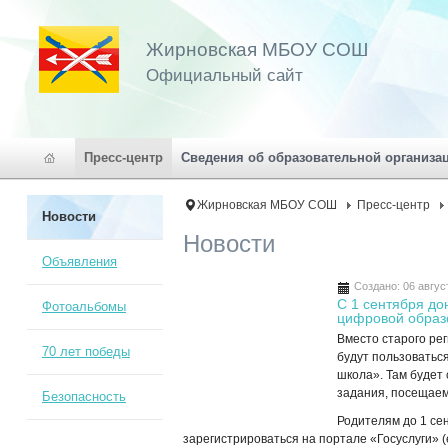
Жирновская МБОУ СОШ
Официальный сайт
Пресс-центр
Сведения об образовательной организа
Жирновская МБОУ СОШ
Пресс-центр
Новости
Новости
Объявления
Создано: 06 авгус
С 1 сентября до
Фотоальбомы
цифровой образ
Вместо старого ре
70 лет победы
будут пользоватьс
школа». Там будет
задания, посещаем
Безопасность
Родителям до 1 се
зарегистрироваться на портале «Госуслуги» (