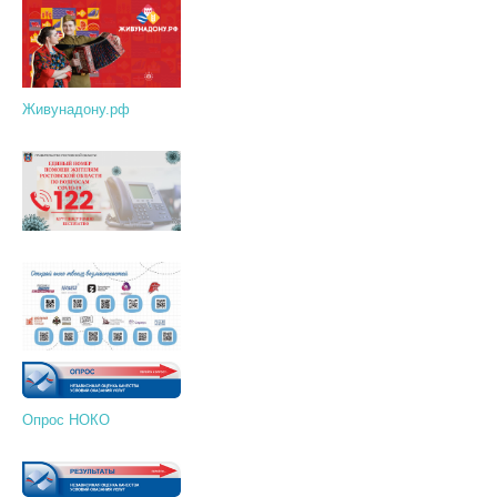
Живунадону.рф
Опрос НОКО