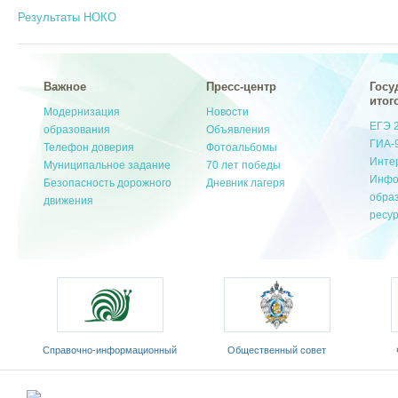
Результаты НОКО
Важное
Пресс-центр
Госу
итог
Модернизация
Новости
ЕГЭ 
образования
Объявления
ГИА-
Телефон доверия
Фотоальбомы
Инте
Муниципальное задание
70 лет победы
Инфо
Безопасность дорожного
Дневник лагеря
обра
движения
ресу
ционный
Общественный совет
Федеральный портал
язык»
Министерства образования и
«Российское образование»
науки РФ