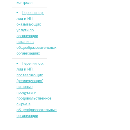
контроля
Перечни юр.
лиц и ИП,
оказывающих
услуги по
организации
питания в
общеобразовательных
организациях
Перечни юр.
лиц и ИП,
поставляющих
(реализующих)
пищевые
продукты и
продовольственное
сырье в
общеобразовательные
организации