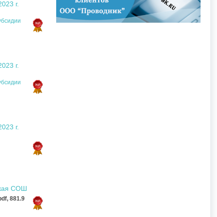
023 г.
убсидии
023 г.
убсидии
023 г.
ская СОШ
pdf, 881.9