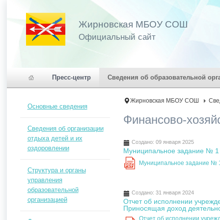
Жирновская МБОУ СОШ
Официальный сайт
Пресс-центр
Сведения об образовательной орг
Жирновская МБОУ СОШ
Све
Основные сведения
Финансово-хозяй
Сведения об организации
отдыха детей и их
Создано: 09 января 2025
оздоровлении
Муниципальное задание № 1 н
Муниципальное задание № 1 
PDF
Структура и органы
управления
образовательной
Создано: 31 января 2024
организацией
Отчет об исполнении учрежд
Приносящая доход деятельно
Отчет об исполнении учреж