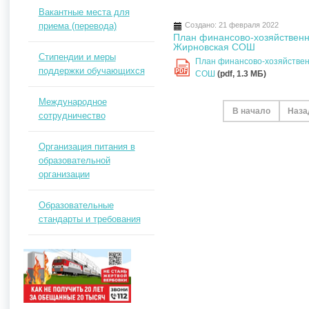
Вакантные места для
приема (перевода)
Создано: 21 февраля 2022
План финансово-хозяйственно
Жирновская СОШ
Стипендии и меры
План финансово-хозяйственн
поддержки обучающихся
PDF
СОШ
(pdf, 1.3 MБ)
Международное
В начало
Наза
сотрудничество
Организация питания в
образовательной
организации
Образовательные
стандарты и требования