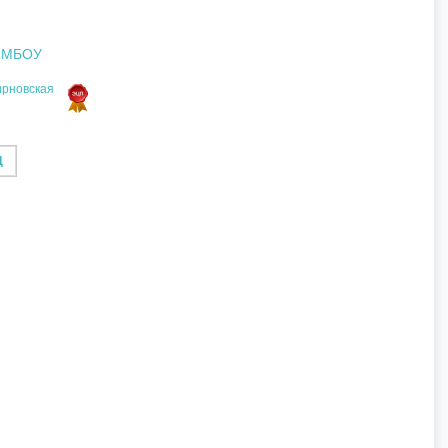
) МБОУ
ирновская
Ц