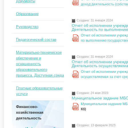
Документы
PDF
доход деятельность (собст
Образование
Создано: 31 января 2024
Отчет об исполнении учрежд
Руководство
Деятельность по выполнению
Отчет об исполнении учреж
Педагогический состав
PDF
по выполнению государстве
Материально-техническое
Создано: 31 января 2024
обеспечение и
Отчет об исполнении учрежд
оснащенность
Деятельность осуществляемая
образовательного
Отчет об исполнении учреж
процесса. Доступная среда
PDF
осуществляемая за счет сре
Платные образовательные
Создано: 24 мая 2023
услуги
Муниципальное задание МБОУ
Муниципальное задание МБОУ
Финансово-
PDF
Кб)
хозяйственная
деятельность
Создано: 13 февраля 2023