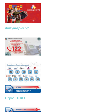
Живунадону.рф
Опрос НОКО