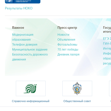
Результаты НОКО
Важное
Пресс-центр
Госу
итог
Модернизация
Новости
ЕГЭ 
образования
Объявления
ГИА-
Телефон доверия
Фотоальбомы
Инте
Муниципальное задание
70 лет победы
Инфо
Безопасность дорожного
Дневник лагеря
обра
движения
ресу
Cправочно-информационный
Общественный совет
портал «Русский язык»
Министерства образования и
«Ро