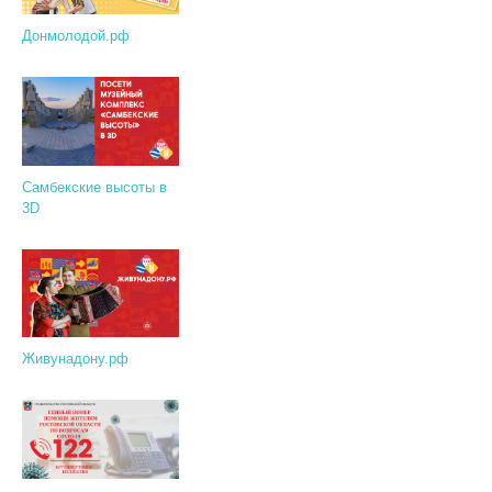
Донмолодой.рф
Самбекские высоты в
3D
Живунадону.рф